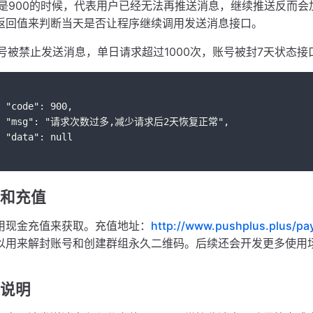
900的时候，代表用户已经无法再推送消息，继续推送反而会
返回值来判断当天是否让程序继续调用发送消息接口。
号被禁止发送消息，单日请求超过1000次，账号被封7天状态接
	"code": 900,
	"msg": "请求次数过多,减少请求后2天恢复正常",
	"data": null
和充值
用现金充值来获取。充值地址：
http://www.pushplus.plus/pa
以用来解封账号和创建群组永久二维码。后续还会开发更多使用
说明