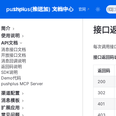
pushplus(推送加) 文档中心
文档中心
常用工具
智能助手
官网
接口
简介
使用说明
API文档
每次调用接
消息接口文档
开放接口文档
接口返回码
消息回调说明
返回码说明
返回码
SDK说明
Demo代码
200
pushplus MCP Server
302
渠道配置
消息模板
401
扩展应用
常见问题
403